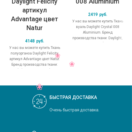
Daylight Felicity
008 Aluminium
артикул
2419
руб.
Advantage цвет
У нас вы можете купить Ткань
Natur
вуаль Daylight Crystal 008
Aluminium. Бренд
производства ткани: Daylight,
4148
руб.
коллекция Crystal, основной
У нас вы можете купить Ткань
оригинальный цвет
полуорганза Daylight Felicity
артикул Advantage цвет Natur.
Бренд производства ткани:
Daylight, коллекция Felicity,
основной
БЫСТРАЯ ДОСТАВКА
Очень быстрая доставка.