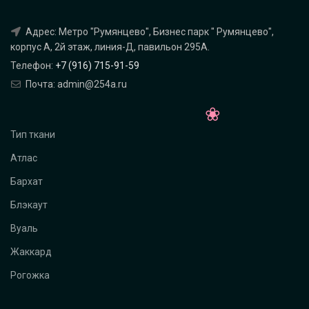
Адрес: Метро "Румянцево", Бизнес парк " Румянцево",
корпус А, 2й этаж, линия-Д, павильон 295A.
Телефон:
+7 (916) 715-91-59
Почта: admin@254a.ru
Тип ткани
Атлас
Бархат
Блэкаут
Вуаль
Жаккард
Рогожка