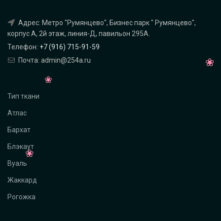
Адрес: Метро "Румянцево", Бизнес парк " Румянцево",
корпус А, 2й этаж, линия-Д, павильон 295A.
Телефон:
+7 (916) 715-91-59
Почта: admin@254a.ru
Тип ткани
Атлас
Бархат
Блэкаут
Вуаль
Жаккард
Рогожка