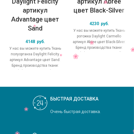
Daylight Felicity
артикул Abree
артикул
цвет Black-Silver
Advantage цвет
4230
руб.
Sand
У нас вы можете купить Ткань
рогожка Daylight Carmello
4148
руб.
артикул Abree цвет Black-Silver.
Бренд производства ткани:
У нас вы можете купить Ткань
Daylight, коллекция Carmello,
полуорганза Daylight Felicity
основной
артикул Advantage цвет Sand.
Бренд производства ткани:
Daylight, коллекция Felicity,
основной
БЫСТРАЯ ДОСТАВКА
Очень быстрая доставка.