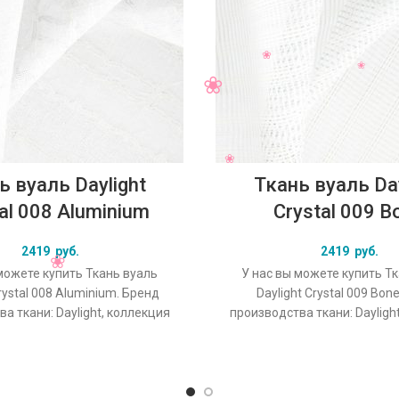
ь вуаль Daylight
Ткань вуаль Day
al 008 Aluminium
Crystal 009 B
2419
руб.
2419
руб.
можете купить Ткань вуаль
У нас вы можете купить Т
rystal 008 Aluminium. Бренд
Daylight Crystal 009 Bon
а ткани: Daylight, коллекция
производства ткани: Dayligh
основной оригинальный цвет
Crystal, основной оригина