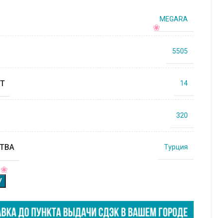
MEGARA
5505
Т
14
320
ТВА
Турция
У