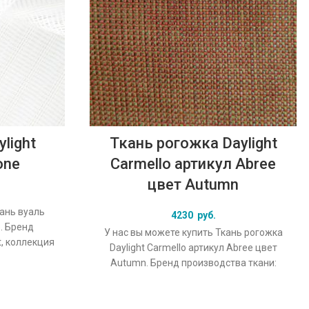
light
Ткань рогожка Daylight
one
Carmello артикул Abree
цвет Autumn
кань вуаль
4230
руб.
e. Бренд
У нас вы можете купить Ткань рогожка
t, коллекция
Daylight Carmello артикул Abree цвет
льный цвет
Autumn. Бренд производства ткани:
Daylight, коллекция Carmello, основной