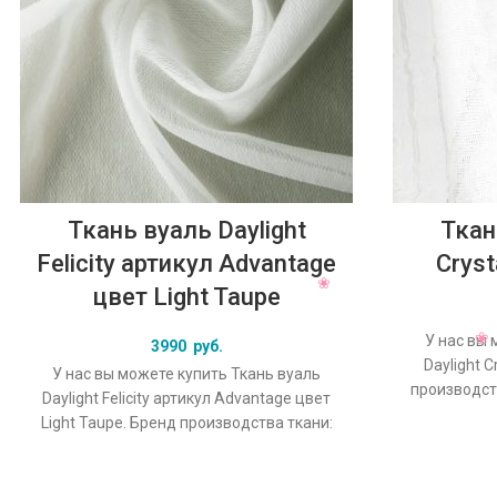
Ткань вуаль Daylight
Ткан
Felicity артикул Advantage
Cryst
цвет Light Taupe
У нас вы 
3990
руб.
Daylight C
У нас вы можете купить Ткань вуаль
производств
Daylight Felicity артикул Advantage цвет
Crystal, 
Light Taupe. Бренд производства ткани:
Daylight, коллекция Felicity,