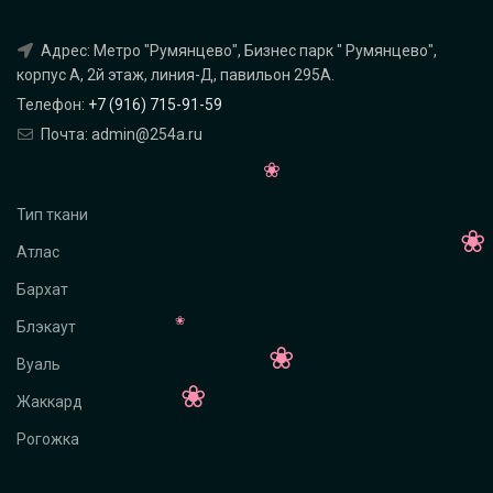
Адрес: Метро "Румянцево", Бизнес парк " Румянцево",
корпус А, 2й этаж, линия-Д, павильон 295A.
Телефон:
+7 (916) 715-91-59
Почта: admin@254a.ru
Тип ткани
Атлас
Бархат
Блэкаут
Вуаль
Жаккард
Рогожка