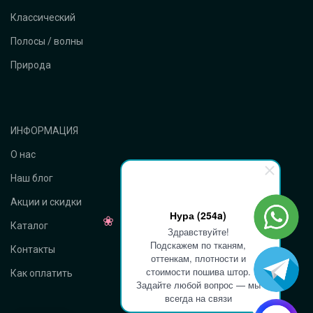
Классический
Полосы / волны
Природа
ИНФОРМАЦИЯ
О нас
Наш блог
Акции и скидки
Нура (254a)
Каталог
Здравствуйте!
Подскажем по тканям,
Контакты
оттенкам, плотности и
стоимости пошива штор.
Как оплатить
Задайте любой вопрос — мы
всегда на связи