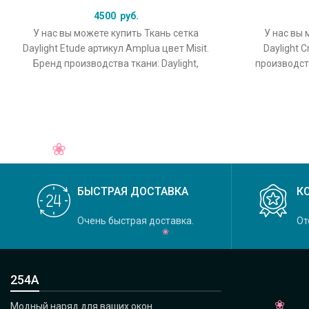
4500
руб.
У нас вы можете купить Ткань сетка
У нас вы 
Daylight Etude артикул Amplua цвет Misit.
Daylight C
Бренд производства ткани: Daylight,
производств
коллекция Etude, основной
Crystal, 
БЫСТРАЯ ДОСТАВКА
К
Очень быстрая доставка.
От
254А
Модный наряд для ваших окон