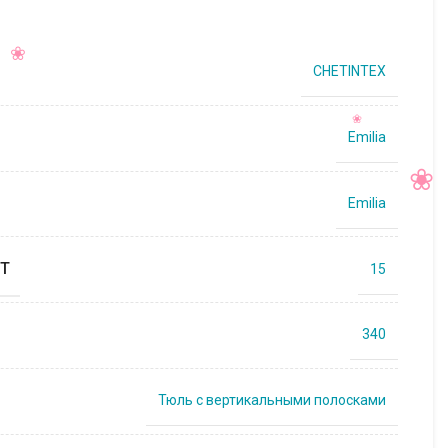
CHETINTEX
Emilia
Emilia
Т
15
340
Тюль с вертикальными полосками