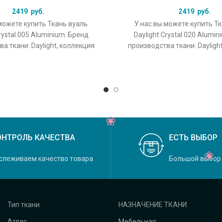
2419
руб.
2419
руб.
можете купить Ткань вуаль
У нас вы можете купить Т
rystal 005 Aluminium. Бренд
Daylight Crystal 020 Alumi
а ткани: Daylight, коллекция
производства ткани: Dayligh
основной оригинальный цвет
Crystal, основной оригина
ОНТРОЛЬ КАЧЕСТВА
ЕСТЬ ВЫБОР
слеживаем качество товара
Большой выбор
Тип ткани
НАЗНАЧЕНИЕ ТКАНИ
Атлас
Мебельная