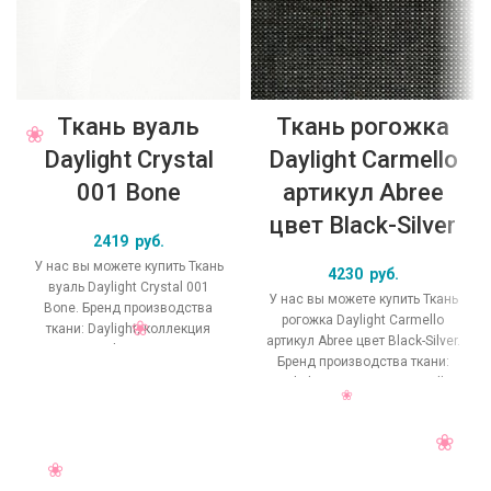
Ткань вуаль
Ткань рогожка
Daylight Crystal
Daylight Carmello
001 Bone
артикул Abree
цвет Black-Silver
2419
руб.
У нас вы можете купить Ткань
4230
руб.
вуаль Daylight Crystal 001
У нас вы можете купить Ткань
Bone. Бренд производства
рогожка Daylight Carmello
ткани: Daylight, коллекция
артикул Abree цвет Black-Silver.
Crystal, основной
Бренд производства ткани:
оригинальный цвет
Daylight, коллекция Carmello,
основной