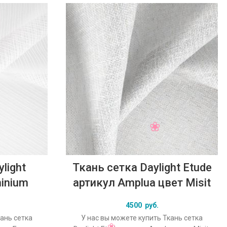
light
Ткань сетка Daylight Etude
minium
артикул Amplua цвет Misit
4500
руб.
кань сетка
У нас вы можете купить Ткань сетка