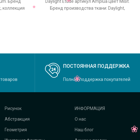
nium. Бренд
Daylight Etude артикул Amplua цвет Misit.
t, коллекция
Бренд производства ткани: Daylight,
льный цвет
коллекция Etude, основной
ПОСТОЯННАЯ ПОДДЕРЖКА
 товаров
Полная поддержка покупателей
Рисунок
ИНФОРМАЦИЯ
Абстракция
О нас
Геометрия
Наш блог