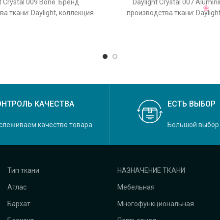
t Crystal 009 Bone. Бренд
Daylight Crystal 007 Alumi
а ткани: Daylight, коллекция
производства ткани: Dayligh
основной оригинальный цвет
Crystal, основной оригина
ОНТРОЛЬ КАЧЕСТВА
ЕСТЬ ВЫБОР
слеживаем качество товара
Большой выбор
Тип ткани
НАЗНАЧЕНИЕ ТКАНИ
Атлас
Мебельная
Бархат
Многофункциональная