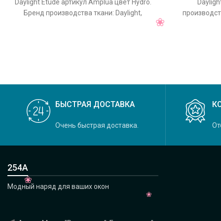
Daylight Etude артикул Amplua цвет Hydro.
Dayligh
Бренд производства ткани: Daylight,
производств
коллекция Etude, основной
Crystal, 
БЫСТРАЯ ДОСТАВКА
К
Очень быстрая доставка.
От
254А
Модный наряд для ваших окон