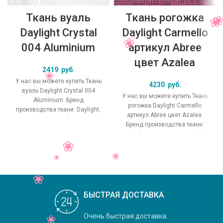
Ткань вуаль
Ткань рогожка
Daylight Crystal
Daylight Carmello
004 Aluminium
артикул Abree
цвет Azalea
2419
руб.
У нас вы можете купить Ткань
4230
руб.
вуаль Daylight Crystal 004
У нас вы можете купить Ткань
Aluminium. Бренд
рогожка Daylight Carmello
производства ткани: Daylight,
артикул Abree цвет Azalea.
коллекция Crystal, основной
Бренд производства ткани:
оригинальный цвет
Daylight, коллекция Carmello,
основной
БЫСТРАЯ ДОСТАВКА
Очень быстрая доставка.