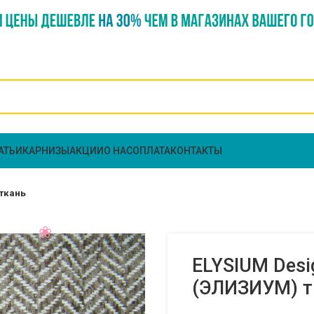
АТЬИ
КАРНИЗЫ
АКЦИИ
О НАС
ОПЛАТА
КОНТАКТЫ
 ткань
ELYSIUM Desi
(ЭЛИЗИУМ) т