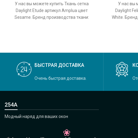
У нас вы можете купить Ткань сетка
У нас вы 
Daylight Etude артикул Amplua цвет
Daylight Fe
Sesame. Бренд производства ткани:
White. Бренд
Daylight, коллекция Etude, основной
колле
БЫСТРАЯ ДОСТАВКА
К
Очень быстрая доставка.
От
254А
Модный наряд для ваших окон