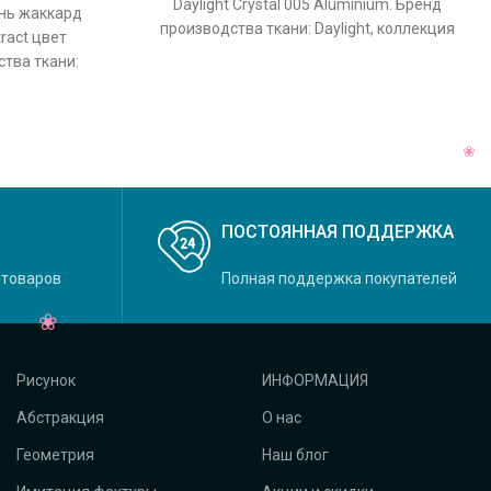
Daylight Crystal 005 Aluminium. Бренд
ань жаккард
производства ткани: Daylight, коллекция
tract цвет
Crystal, основной оригинальный цвет
ства ткани:
 основной
ПОСТОЯННАЯ ПОДДЕРЖКА
 товаров
Полная поддержка покупателей
Рисунок
ИНФОРМАЦИЯ
Абстракция
О нас
Геометрия
Наш блог