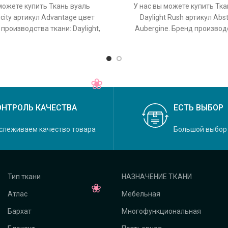
можете купить Ткань вуаль
У нас вы можете купить Тк
licity артикул Advantage цвет
Daylight Rush артикул Abs
 производства ткани: Daylight,
Aubergine. Бренд производ
кция Felicity, основной
Daylight, коллекция Rush,
ОНТРОЛЬ КАЧЕСТВА
ЕСТЬ ВЫБОР
слеживаем качество товара
Большой выбор
Тип ткани
НАЗНАЧЕНИЕ ТКАНИ
Атлас
Мебельная
Бархат
Многофункциональная