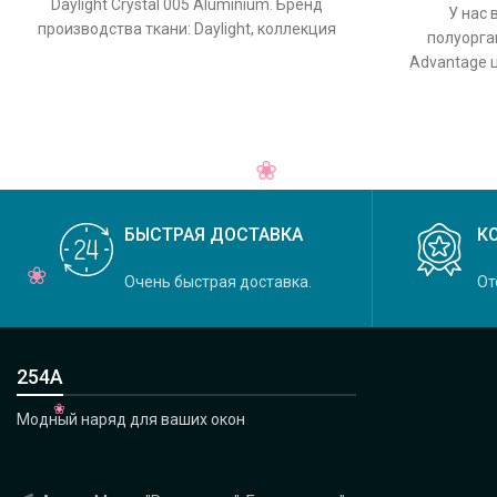
Daylight Crystal 005 Aluminium. Бренд
У нас 
производства ткани: Daylight, коллекция
полуорган
Crystal, основной оригинальный цвет
Advantage ц
ткани: D
БЫСТРАЯ ДОСТАВКА
К
Очень быстрая доставка.
От
254А
Модный наряд для ваших окон