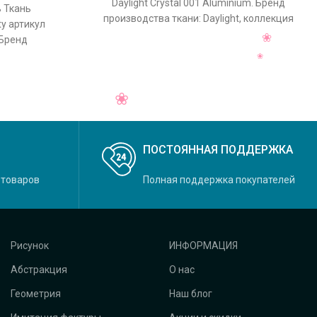
Daylight Crystal 001 Aluminium. Бренд
ь Ткань
производства ткани: Daylight, коллекция
ty артикул
Crystal, основной оригинальный цвет
 Бренд
t, коллекция
ПОСТОЯННАЯ ПОДДЕРЖКА
 товаров
Полная поддержка покупателей
Рисунок
ИНФОРМАЦИЯ
Абстракция
О нас
Геометрия
Наш блог