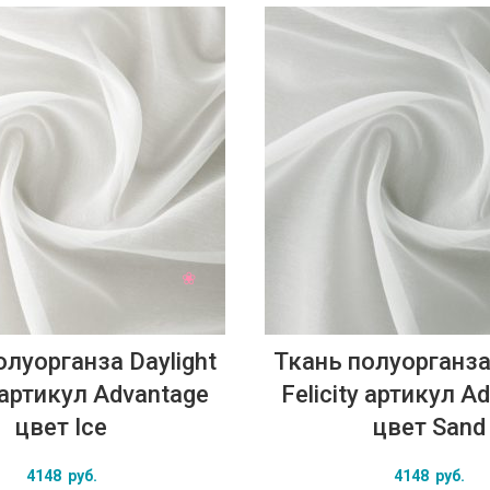
олуорганза Daylight
Ткань полуорганза 
y артикул Advantage
Felicity артикул A
цвет Ice
цвет Sand
4148
руб.
4148
руб.