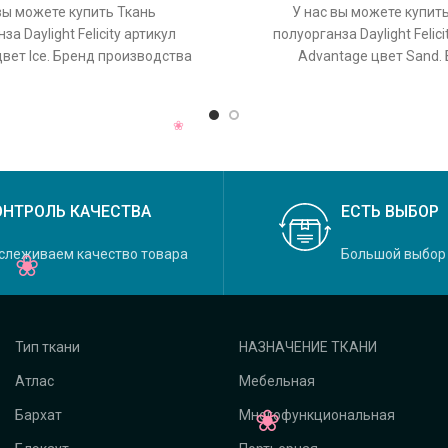
вы можете купить Ткань
У нас вы можете купит
за Daylight Felicity артикул
полуорганза Daylight Felici
вет Ice. Бренд производства
Advantage цвет Sand.
aylight, коллекция Felicity,
производства ткани: Dayligh
основной
Felicity, основной
ОНТРОЛЬ КАЧЕСТВА
ЕСТЬ ВЫБОР
слеживаем качество товара
Большой выбор
Тип ткани
НАЗНАЧЕНИЕ ТКАНИ
Атлас
Мебельная
Бархат
Многофункциональная