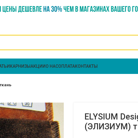
АТЬИ
КАРНИЗЫ
АКЦИИ
О НАС
ОПЛАТА
КОНТАКТЫ
 ткань
ELYSIUM Desi
(ЭЛИЗИУМ) т