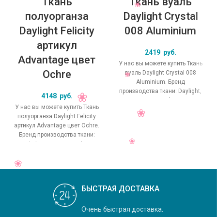
Ткань
Ткань вуаль
полуорганза
Daylight Crystal
Daylight Felicity
008 Aluminium
артикул
2419
руб.
Advantage цвет
У нас вы можете купить Ткань
Ochre
вуаль Daylight Crystal 008
Aluminium. Бренд
производства ткани: Daylight,
4148
руб.
коллекция Crystal, основной
У нас вы можете купить Ткань
оригинальный цвет
полуорганза Daylight Felicity
артикул Advantage цвет Ochre.
Бренд производства ткани:
Daylight, коллекция Felicity,
основной
БЫСТРАЯ ДОСТАВКА
Очень быстрая доставка.