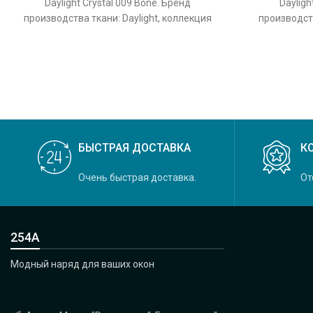
Daylight Crystal 009 Bone. Бренд
Dayligh
производства ткани: Daylight, коллекция
производств
Crystal, основной оригинальный цвет
Crystal, 
БЫСТРАЯ ДОСТАВКА
К
Очень быстрая доставка.
От
254А
Модный наряд для ваших окон