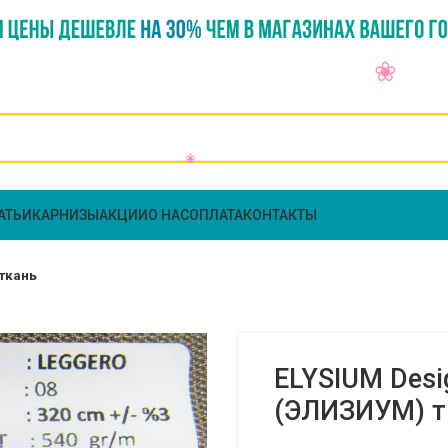
АТЬИ
КАРНИЗЫ
АКЦИИ
О НАС
ОПЛАТА
КОНТАКТЫ
 ткань
ELYSIUM Desi
(ЭЛИЗИУМ) т