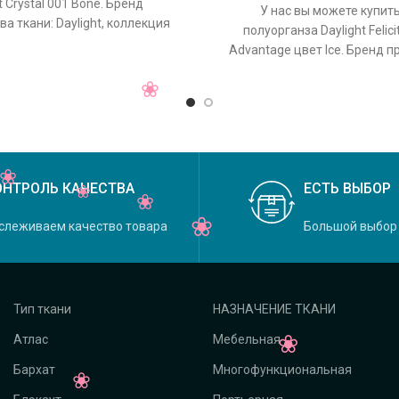
t Crystal 001 Bone. Бренд
У нас вы можете купит
а ткани: Daylight, коллекция
полуорганза Daylight Felici
основной оригинальный цвет
Advantage цвет Ice. Бренд 
ткани: Daylight, коллекция 
основной
ОНТРОЛЬ КАЧЕСТВА
ЕСТЬ ВЫБОР
слеживаем качество товара
Большой выбор
Тип ткани
НАЗНАЧЕНИЕ ТКАНИ
Атлас
Мебельная
Бархат
Многофункциональная