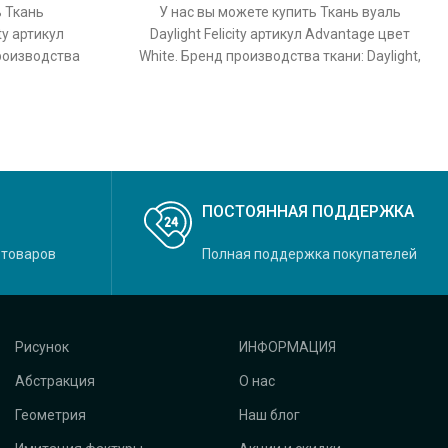
ь Ткань
У нас вы можете купить Ткань вуаль
ty артикул
Daylight Felicity артикул Advantage цвет
производства
White. Бренд производства ткани: Daylight,
Felicity,
коллекция Felicity, основной
ПОСТОЯННАЯ ПОДДЕРЖКА
 товаров
Полная поддержка покупателей
Рисунок
ИНФОРМАЦИЯ
Абстракция
О нас
Геометрия
Наш блог