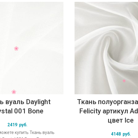
ь вуаль Daylight
Ткань полуорганза 
ystal 001 Bone
Felicity артикул A
цвет Ice
2419
руб.
можете купить Ткань вуаль
4148
руб.