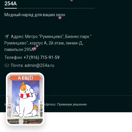
254А
Модный наряд для ваших окон
Адрес: Метро "Румянцево", Бизнес парк "
Румянцево", корпус А, 2й этаж, линия-Д,
павильон 295A.
Телефон:
+7 (916) 715-91-59
Почта: admin@254a.ru
Интернет магазин на Wordpress. Премиум решения.