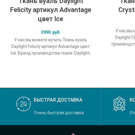
Ткань вуаль Daylight
Ткан
Felicity артикул Advantage
Cryst
цвет Ice
У нас вы 
3990
руб.
Daylight C
У нас вы можете купить Ткань вуаль
производств
Daylight Felicity артикул Advantage цвет
Crystal, 
Ice. Бренд производства ткани: Daylight,
коллекция Felicity, основной
БЫСТРАЯ ДОСТАВКА
К
Очень быстрая доставка.
От