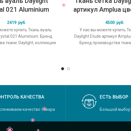
ь вуаль Daylight
Ткань сетка Daylig
al 021 Aluminium
артикул Amplua цв
2419
руб.
4500
руб.
можете купить Ткань вуаль
У нас вы можете купить Т
rystal 021 Aluminium. Бренд
Daylight Etude артикул Amplu
а ткани: Daylight, коллекция
Бренд производства ткани:
основной оригинальный цвет
коллекция Etude, осн
ОНТРОЛЬ КАЧЕСТВА
ЕСТЬ ВЫБОР
слеживаем качество товара
Большой выбор