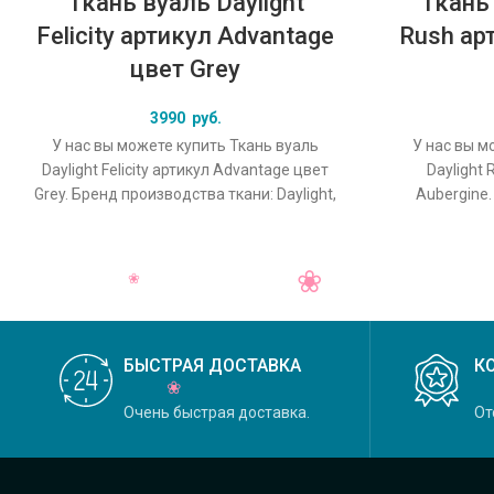
Ткань вуаль Daylight
Ткань 
Felicity артикул Advantage
Rush ар
цвет Grey
3990
руб.
У нас вы можете купить Ткань вуаль
У нас вы м
Daylight Felicity артикул Advantage цвет
Daylight 
Grey. Бренд производства ткани: Daylight,
Aubergine.
коллекция Felicity, основной
Daylight
БЫСТРАЯ ДОСТАВКА
К
Очень быстрая доставка.
От