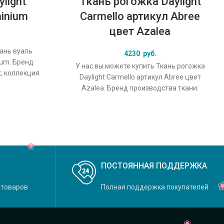
light
Ткань рогожка Daylight
minium
Carmello артикул Abree
цвет Azalea
кань вуаль
4230
руб.
nium. Бренд
У нас вы можете купить Ткань рогожка
t, коллекция
Daylight Carmello артикул Abree цвет
льный цвет
Azalea. Бренд производства ткани:
Daylight, коллекция Carmello, основной
ПОСТОЯННАЯ ПОДДЕРЖКА
 товаров
Полная поддержка покупателей