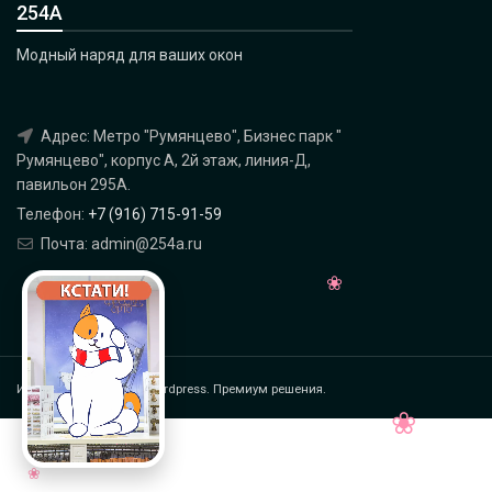
254А
Модный наряд для ваших окон
Адрес: Метро "Румянцево", Бизнес парк "
Румянцево", корпус А, 2й этаж, линия-Д,
павильон 295A.
Телефон:
+7 (916) 715-91-59
Почта: admin@254a.ru
Интернет магазин на Wordpress. Премиум решения.