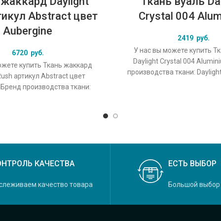
жаккард Daylight
Ткань вуаль Day
тикул Abstract цвет
Crystal 004 Alu
Aubergine
2419
руб.
У нас вы можете купить Т
6720
руб.
Daylight Crystal 004 Alumi
ожете купить Ткань жаккард
производства ткани: Dayligh
Rush артикул Abstract цвет
Crystal, основной оригина
 Бренд производства ткани:
, коллекция Rush, основной
ОНТРОЛЬ КАЧЕСТВА
ЕСТЬ ВЫБОР
слеживаем качество товара
Большой выбор