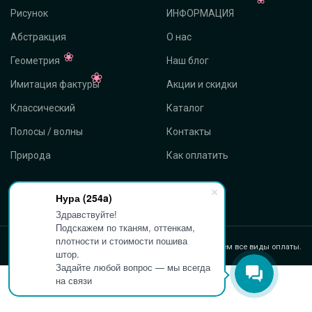
Рисунок
ИНФОРМАЦИЯ
Абстракция
О нас
Геометрия
Наш блог
Имитация фактуры
Акции и скидки
Классический
Каталог
Полосы / волны
Контакты
Природа
Как оплатить
Нура (254a)
Здравствуйте!
Подскажем по тканям, оттенкам,
плотности и стоимости пошива
Принимаем все виды оплаты.
штор.
Задайте любой вопрос — мы всегда
на связи