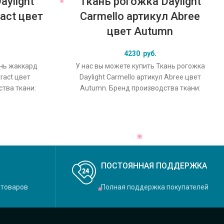
aylight
Ткань рогожка Daylight
act цвет
Carmello артикул Abree
цвет Autumn
4230
руб.
ань жаккард
У нас вы можете купить Ткань рогожка
tract цвет
Daylight Carmello артикул Abree цвет
ства ткани:
Autumn. Бренд производства ткани:
 основной
Daylight, коллекция Carmello, основной
ПОСТОЯННАЯ ПОДДЕРЖКА
 товаров
Полная поддержка покупателей