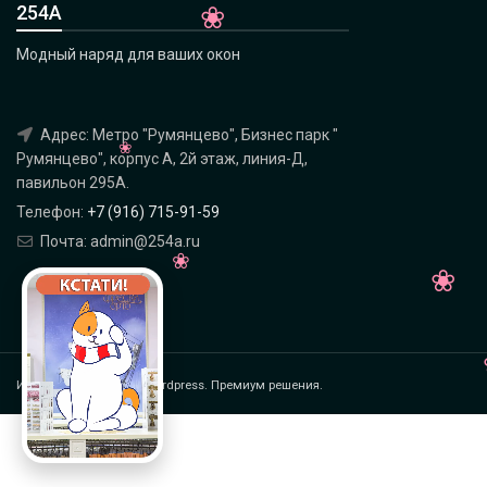
254А
Модный наряд для ваших окон
Адрес: Метро "Румянцево", Бизнес парк "
Румянцево", корпус А, 2й этаж, линия-Д,
павильон 295A.
Телефон:
+7 (916) 715-91-59
Почта: admin@254a.ru
Интернет магазин на Wordpress. Премиум решения.