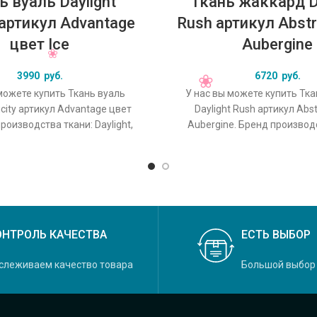
ь вуаль Daylight
Ткань жаккард D
y артикул Advantage
Rush артикул Abstr
цвет Ice
Aubergine
3990
руб.
6720
руб.
можете купить Ткань вуаль
У нас вы можете купить Тк
licity артикул Advantage цвет
Daylight Rush артикул Abs
производства ткани: Daylight,
Aubergine. Бренд производ
кция Felicity, основной
Daylight, коллекция Rush,
ОНТРОЛЬ КАЧЕСТВА
ЕСТЬ ВЫБОР
слеживаем качество товара
Большой выбор