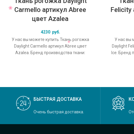
Ткань рогожка Daylight
Ткан
Carmello артикул Abree
Felicit
цвет Azalea
4230
руб.
У нас вы можете купить Ткань рогожка
У нас вы 
Daylight Carmello артикул Abree цвет
Daylight Fe
Azalea. Бренд производства ткани:
Ice. Бренд 
Daylight, коллекция Carmello, основной
колле
БЫСТРАЯ ДОСТАВКА
К
Очень быстрая доставка.
От