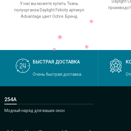
Daylight C
У нас вы можете купить Ткань
производств
полуорганза Daylight Felicity артикул
Crystal, 
Advantage цвет Ochre. Бренд
производства ткани: Daylight, коллекция
Felicity, основной
БЫСТРАЯ ДОСТАВКА
К
Очень быстрая доставка.
От
254А
Модный наряд для ваших окон