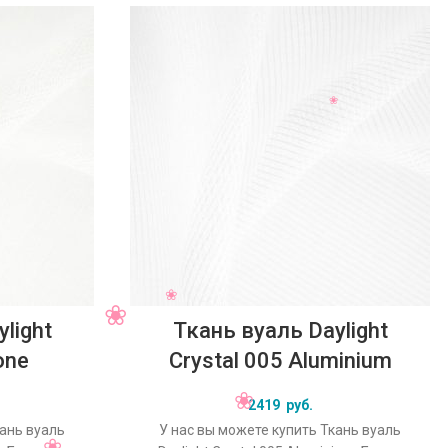
light
Ткань вуаль Daylight
one
Crystal 005 Aluminium
2419
руб.
кань вуаль
У нас вы можете купить Ткань вуаль