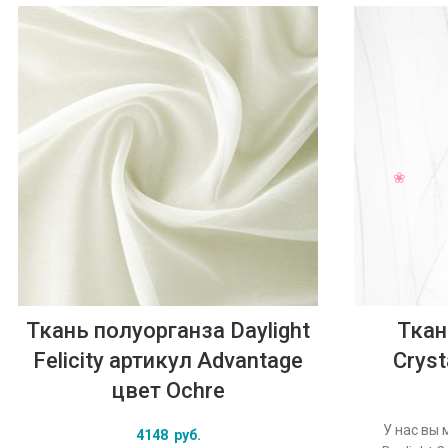
Ткань полуорганза Daylight
Ткан
Felicity артикул Advantage
Cryst
цвет Ochre
У нас вы 
4148
руб.