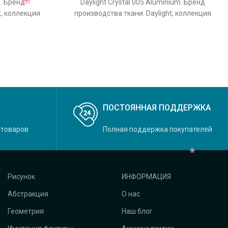
e. Бренд
Daylight Crystal 005 Aluminium. Бренд
t, коллекция
производства ткани: Daylight, коллекция
льный цвет
Crystal, основной оригинальный цвет
ПОСТОЯННАЯ ПОДДЕРЖКА
 товаров
Полная поддержка покупателей
Рисунок
ИНФОРМАЦИЯ
Абстракция
О нас
Геометрия
Наш блог