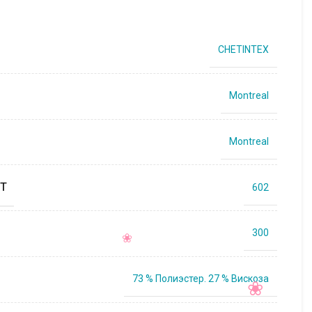
CHETINTEX
Montreal
Montreal
Т
602
300
73 % Полиэстер. 27 % Вискоза