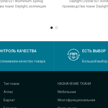
rystal 021 Aluminium. Бренд
Daylight Crystal 001 Bon
а ткани: Daylight, коллекция
производства ткани: Dayligh
основной оригинальный цвет
Crystal, основной оригина
ОНТРОЛЬ КАЧЕСТВА
ЕСТЬ ВЫБОР
слеживаем качество товара
Большой выбор
Тип ткани
НАЗНАЧЕНИЕ ТКАНИ
Атлас
Мебельная
Бархат
Многофункциональная