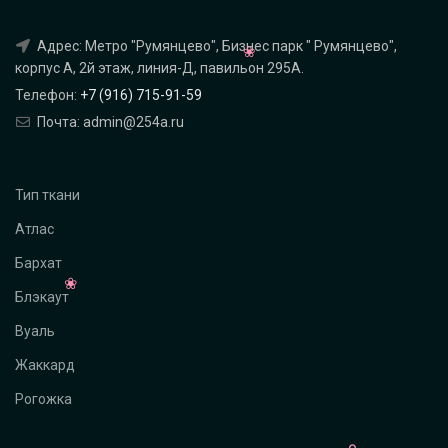
Адрес: Метро "Румянцево", Бизнес парк " Румянцево",
корпус А, 2й этаж, линия-Д, павильон 295A.
Телефон:
+7 (916) 715-91-59
Почта: admin@254a.ru
Тип ткани
Атлас
Бархат
Блэкаут
Вуаль
Жаккард
Рогожка