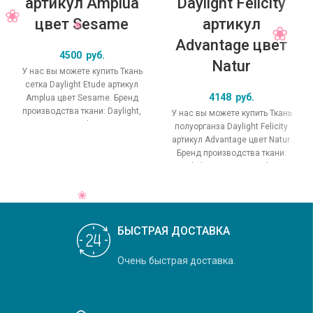
артикул Amplua
Daylight Felicity
цвет Sesame
артикул
Advantage цвет
4500
руб.
Natur
У нас вы можете купить Ткань
сетка Daylight Etude артикул
4148
руб.
Amplua цвет Sesame. Бренд
производства ткани: Daylight,
У нас вы можете купить Ткань
коллекция Etude, основной
полуорганза Daylight Felicity
артикул Advantage цвет Natur.
Бренд производства ткани:
Daylight, коллекция Felicity,
основной
БЫСТРАЯ ДОСТАВКА
Очень быстрая доставка.