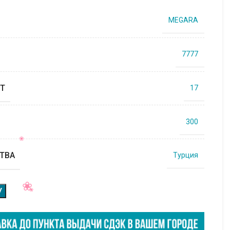
MEGARA
7777
Т
17
300
ТВА
Турция
У