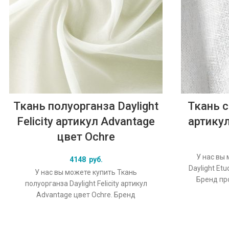
Ткань полуорганза Daylight
Ткань с
Felicity артикул Advantage
артикул
цвет Ochre
У нас вы 
4148
руб.
Daylight Et
У нас вы можете купить Ткань
Бренд про
полуорганза Daylight Felicity артикул
колл
Advantage цвет Ochre. Бренд
производства ткани: Daylight, коллекция
Felicity, основной