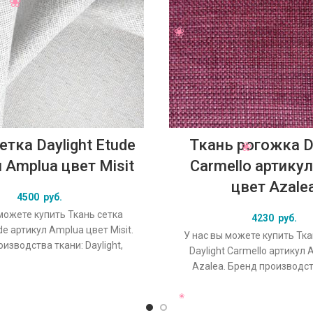
етка Daylight Etude
Ткань рогожка Da
 Amplua цвет Misit
Carmello артикул
цвет Azale
4500
руб.
можете купить Ткань сетка
4230
руб.
ude артикул Amplua цвет Misit.
У нас вы можете купить Тк
изводства ткани: Daylight,
Daylight Carmello артикул 
екция Etude, основной
Azalea. Бренд производст
Daylight, коллекция Carmell