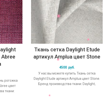
ylight
Ткань сетка Daylight Etude
 Abree
артикул Amplua цвет Stone
a
4500
руб.
У нас вы можете купить Ткань сетка
Daylight Etude артикул Amplua цвет Stone.
ань рогожка
Бренд производства ткани: Daylight,
Abree цвет
коллекция Etude, основной
ва ткани:
o, основной