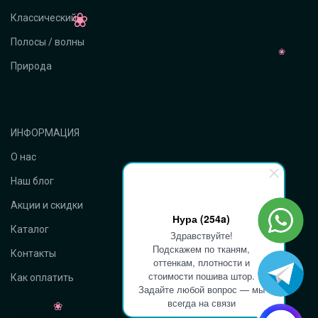
Классический
Полосы / волны
Природа
ИНФОРМАЦИЯ
О нас
Наш блог
Акции и скидки
Нура (254a)
Каталог
Здравствуйте!
Подскажем по тканям,
Контакты
оттенкам, плотности и
стоимости пошива штор.
Как оплатить
Задайте любой вопрос — мы
всегда на связи