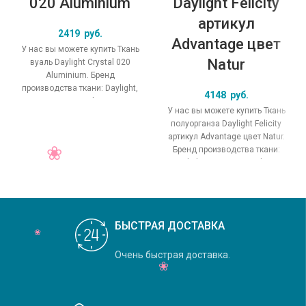
020 Aluminium
Daylight Felicity
артикул
2419
руб.
Advantage цвет
У нас вы можете купить Ткань
Natur
вуаль Daylight Crystal 020
Aluminium. Бренд
производства ткани: Daylight,
4148
руб.
коллекция Crystal, основной
У нас вы можете купить Ткань
оригинальный цвет
полуорганза Daylight Felicity
артикул Advantage цвет Natur.
Бренд производства ткани:
Daylight, коллекция Felicity,
основной
БЫСТРАЯ ДОСТАВКА
Очень быстрая доставка.