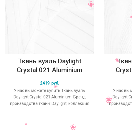
Ткань вуаль Daylight
Ткан
Crystal 021 Aluminium
Cryst
2419
руб.
У нас вы можете купить Ткань вуаль
У нас вы 
Daylight Crystal 021 Aluminium. Бренд
Daylight C
производства ткани: Daylight, коллекция
производств
Crystal, основной оригинальный цвет
Crystal, 