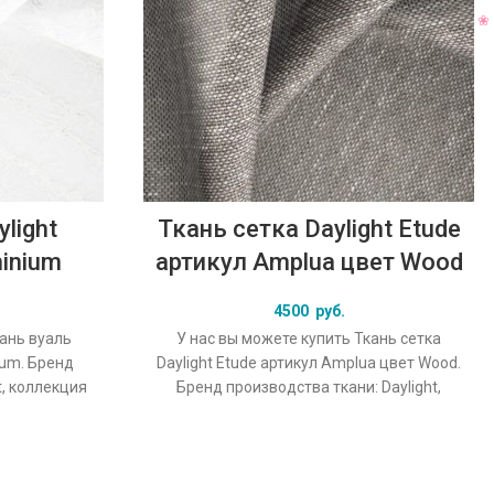
light
Ткань сетка Daylight Etude
minium
артикул Amplua цвет Wood
4500
руб.
кань вуаль
У нас вы можете купить Ткань сетка
nium. Бренд
Daylight Etude артикул Amplua цвет Wood.
t, коллекция
Бренд производства ткани: Daylight,
льный цвет
коллекция Etude, основной