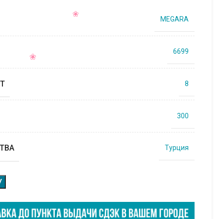
MEGARA
6699
Т
8
300
ТВА
Турция
У