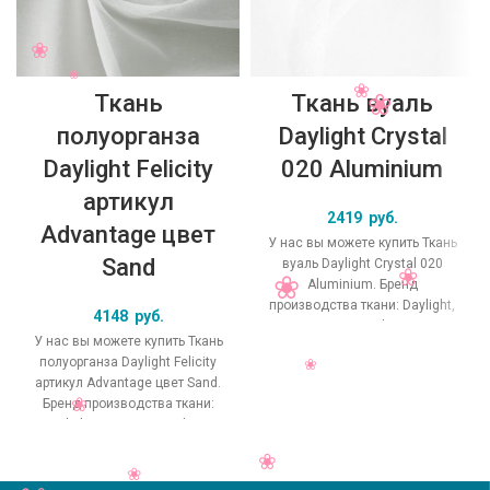
Ткань
Ткань вуаль
полуорганза
Daylight Crystal
Daylight Felicity
020 Aluminium
артикул
2419
руб.
Advantage цвет
У нас вы можете купить Ткань
Sand
вуаль Daylight Crystal 020
Aluminium. Бренд
производства ткани: Daylight,
4148
руб.
коллекция Crystal, основной
У нас вы можете купить Ткань
оригинальный цвет
полуорганза Daylight Felicity
артикул Advantage цвет Sand.
Бренд производства ткани:
Daylight, коллекция Felicity,
основной