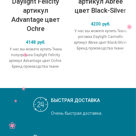
Daylight Felicity
артикул Abree
артикул
цвет Black-Silver
Advantage цвет
4230
руб.
Ochre
У нас вы можете купить Ткань
рогожка Daylight Carmello
4148
руб.
артикул Abree цвет Black-Silver.
Бренд производства ткани:
У нас вы можете купить Ткань
Daylight, коллекция Carmello,
полуорганза Daylight Felicity
основной
артикул Advantage цвет Ochre.
Бренд производства ткани:
Daylight, коллекция Felicity,
основной
БЫСТРАЯ ДОСТАВКА
Очень быстрая доставка.