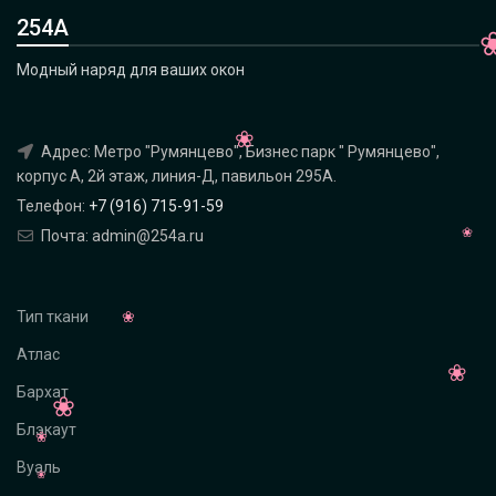
254А
Модный наряд для ваших окон
Адрес: Метро "Румянцево", Бизнес парк " Румянцево",
корпус А, 2й этаж, линия-Д, павильон 295A.
Телефон:
+7 (916) 715-91-59
Почта: admin@254a.ru
Тип ткани
Атлас
Бархат
Блэкаут
Вуаль