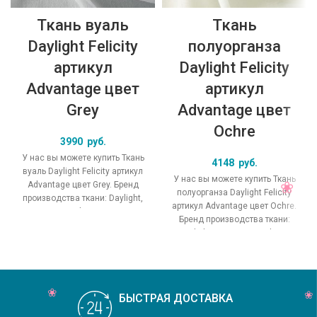
Ткань вуаль
Ткань
Daylight Felicity
полуорганза
артикул
Daylight Felicity
Advantage цвет
артикул
Grey
Advantage цвет
Ochre
3990
руб.
У нас вы можете купить Ткань
4148
руб.
вуаль Daylight Felicity артикул
У нас вы можете купить Ткань
Advantage цвет Grey. Бренд
полуорганза Daylight Felicity
производства ткани: Daylight,
артикул Advantage цвет Ochre.
коллекция Felicity, основной
Бренд производства ткани:
Daylight, коллекция Felicity,
основной
БЫСТРАЯ ДОСТАВКА