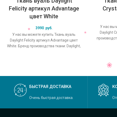
Ткань вуаль Daylight
Ткан
Felicity артикул Advantage
Cryst
цвет White
У нас вы 
3990
руб.
Daylight C
У нас вы можете купить Ткань вуаль
производств
Daylight Felicity артикул Advantage цвет
Crystal, 
White. Бренд производства ткани: Daylight,
коллекция Felicity, основной
БЫСТРАЯ ДОСТАВКА
К
Очень быстрая доставка.
От