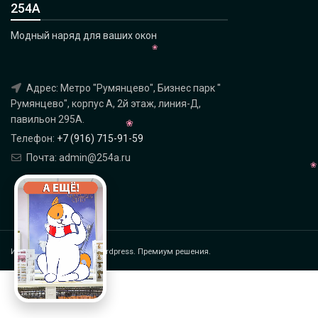
254А
Модный наряд для ваших окон
Адрес: Метро "Румянцево", Бизнес парк "
Румянцево", корпус А, 2й этаж, линия-Д,
павильон 295A.
Телефон:
+7 (916) 715-91-59
Почта: admin@254a.ru
Интернет магазин на Wordpress. Премиум решения.