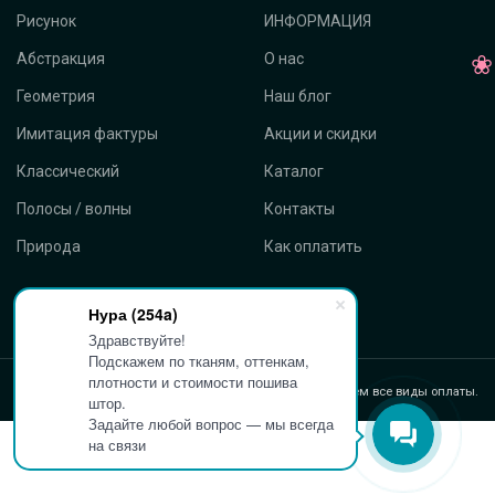
Рисунок
ИНФОРМАЦИЯ
Абстракция
О нас
Геометрия
Наш блог
Имитация фактуры
Акции и скидки
Классический
Каталог
Полосы / волны
Контакты
Природа
Как оплатить
Нура (254a)
Здравствуйте!
Подскажем по тканям, оттенкам,
плотности и стоимости пошива
Принимаем все виды оплаты.
штор.
Задайте любой вопрос — мы всегда
на связи