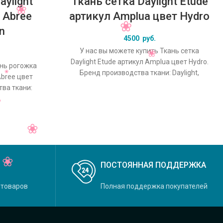
ylight
Ткань сетка Daylight Etude
 Abree
артикул Amplua цвет Hydro
n
4500
руб.
У нас вы можете купить Ткань сетка
Daylight Etude артикул Amplua цвет Hydro.
ань рогожка
Бренд производства ткани: Daylight,
Abree цвет
коллекция Etude, основной
ва ткани:
o, основной
ПОСТОЯННАЯ ПОДДЕРЖКА
 товаров
Полная поддержка покупателей