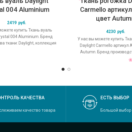
ь вуаль Daylight
Ткань рогожка Da
al 004 Aluminium
Carmello артикул
цвет Autum
2419
руб.
можете купить Ткань вуаль
4230
руб.
rystal 004 Aluminium. Бренд
У нас вы можете купить Тк
а ткани: Daylight, коллекция
Daylight Carmello артикул 
основной оригинальный цвет
Autumn. Бренд производст
Daylight, коллекция Carmell
ОНТРОЛЬ КАЧЕСТВА
ЕСТЬ ВЫБОР
слеживаем качество товара
Большой выбор