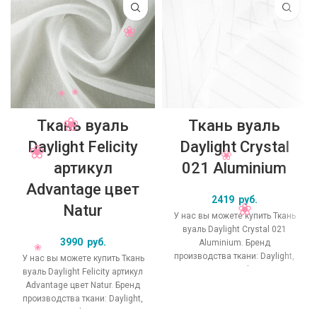
Ткань вуаль
Ткань вуаль
Daylight Felicity
Daylight Crystal
артикул
021 Aluminium
Advantage цвет
2419
руб.
Natur
У нас вы можете купить Ткань
вуаль Daylight Crystal 021
3990
руб.
Aluminium. Бренд
производства ткани: Daylight,
У нас вы можете купить Ткань
коллекция Crystal, основной
вуаль Daylight Felicity артикул
оригинальный цвет
Advantage цвет Natur. Бренд
производства ткани: Daylight,
коллекция Felicity, основной