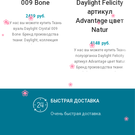
009 Bone
Daylight Felicity
артикул
2419
руб.
Advantage цвет
У нас вы можете купить Ткань
Natur
вуаль Daylight Crystal 009
Bone. Бренд производства
ткани: Daylight, коллекция
4148
руб.
Crystal, основной
У нас вы можете купить Ткань
оригинальный цвет
полуорганза Daylight Felicity
артикул Advantage цвет Natur.
Бренд производства ткани:
Daylight, коллекция Felicity,
основной
БЫСТРАЯ ДОСТАВКА
Очень быстрая доставка.