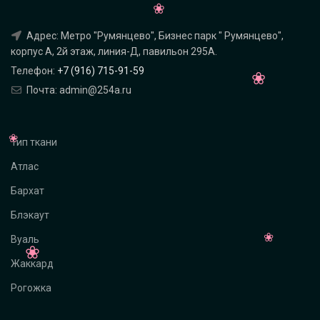
Адрес: Метро "Румянцево", Бизнес парк " Румянцево",
корпус А, 2й этаж, линия-Д, павильон 295A.
Телефон:
+7 (916) 715-91-59
Почта: admin@254a.ru
Тип ткани
Атлас
Бархат
Блэкаут
Вуаль
Жаккард
Рогожка