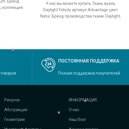
nium. Бренд
У нас вы можете купить Ткань вуаль
t, коллекция
Daylight Felicity артикул Advantage цвет
льный цвет
Natur. Бренд производства ткани: Daylight,
коллекция Felicity, основной
ПОСТОЯННАЯ ПОДДЕРЖКА
 товаров
Полная поддержка покупателей
Рисунок
ИНФОРМАЦИЯ
Абстракция
О нас
Геометрия
Наш блог