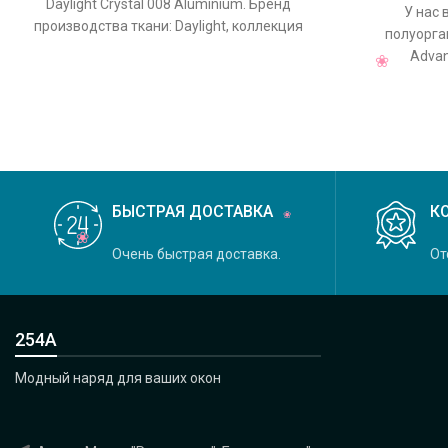
Daylight Crystal 008 Aluminium. Бренд
У нас 
производства ткани: Daylight, коллекция
полуорган
Crystal, основной оригинальный цвет
Advan
производств
БЫСТРАЯ ДОСТАВКА
К
Очень быстрая доставка.
От
254А
Модный наряд для ваших окон