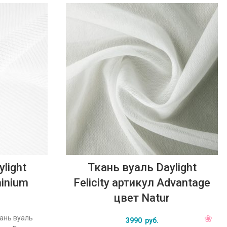
light
Ткань вуаль Daylight
minium
Felicity артикул Advantage
цвет Natur
кань вуаль
3990
руб.