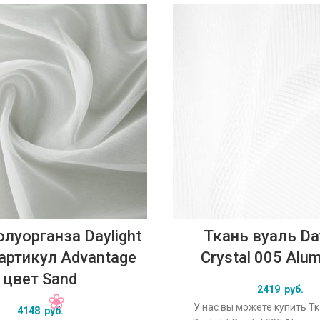
олуорганза Daylight
Ткань вуаль Day
y артикул Advantage
Crystal 005 Alu
цвет Sand
2419
руб.
У нас вы можете купить Т
4148
руб.