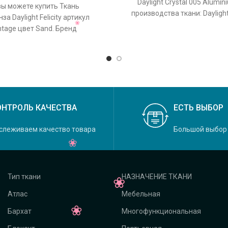
Daylight Crystal 005 Alumi
вы можете купить Ткань
производства ткани: Dayligh
за Daylight Felicity артикул
Crystal, основной оригина
tage цвет Sand. Бренд
а ткани: Daylight, коллекция
Felicity, основной
ОНТРОЛЬ КАЧЕСТВА
ЕСТЬ ВЫБОР
слеживаем качество товара
Большой выбор
Тип ткани
НАЗНАЧЕНИЕ ТКАНИ
Атлас
Мебельная
Бархат
Многофункциональная