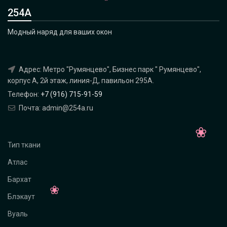
254А
Модный наряд для ваших окон
Адрес: Метро "Румянцево", Бизнес парк " Румянцево",
корпус А, 2й этаж, линия-Д, павильон 295A.
Телефон:
+7 (916) 715-91-59
Почта: admin@254a.ru
Тип ткани
Атлас
Бархат
Блэкаут
Вуаль