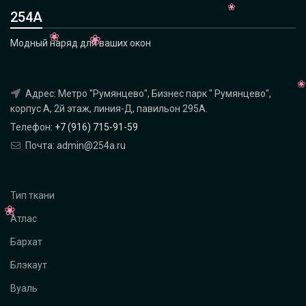
254А
Модный наряд для ваших окон
Адрес: Метро "Румянцево", Бизнес парк " Румянцево",
корпус А, 2й этаж, линия-Д, павильон 295A.
Телефон:
+7 (916) 715-91-59
Почта: admin@254a.ru
Тип ткани
Атлас
Бархат
Блэкаут
Вуаль