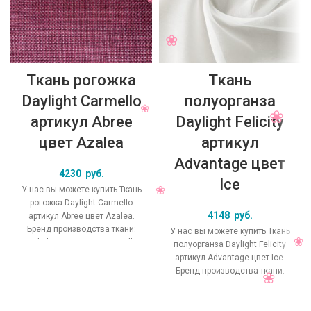
Ткань рогожка
Ткань
Daylight Carmello
полуорганза
артикул Abree
Daylight Felicity
цвет Azalea
артикул
Advantage цвет
4230
руб.
Ice
У нас вы можете купить Ткань
рогожка Daylight Carmello
4148
руб.
артикул Abree цвет Azalea.
Бренд производства ткани:
У нас вы можете купить Ткань
Daylight, коллекция Carmello,
полуорганза Daylight Felicity
основной
артикул Advantage цвет Ice.
Бренд производства ткани:
Daylight, коллекция Felicity,
основной