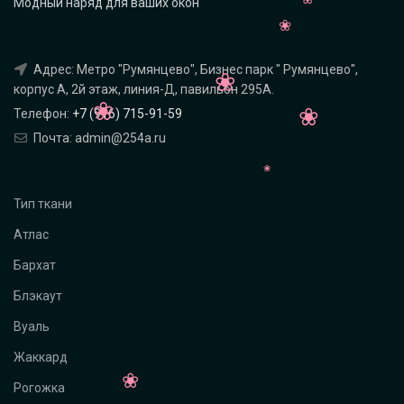
Модный наряд для ваших окон
Адрес: Метро "Румянцево", Бизнес парк " Румянцево",
корпус А, 2й этаж, линия-Д, павильон 295A.
Телефон:
+7 (916) 715-91-59
Почта: admin@254a.ru
Тип ткани
Атлас
Бархат
Блэкаут
Вуаль
Жаккард
Рогожка