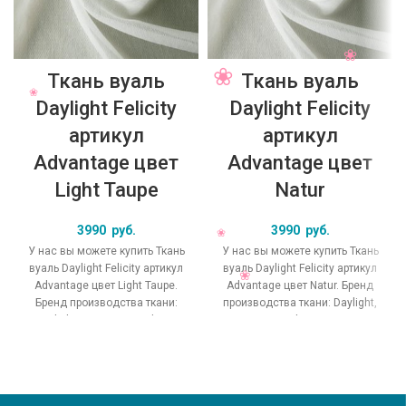
Ткань вуаль
Ткань вуаль
Daylight Felicity
Daylight Felicity
артикул
артикул
Advantage цвет
Advantage цвет
Light Taupe
Natur
3990
руб.
3990
руб.
У нас вы можете купить Ткань
У нас вы можете купить Ткань
вуаль Daylight Felicity артикул
вуаль Daylight Felicity артикул
Advantage цвет Light Taupe.
Advantage цвет Natur. Бренд
Бренд производства ткани:
производства ткани: Daylight,
Daylight, коллекция Felicity,
коллекция Felicity, основной