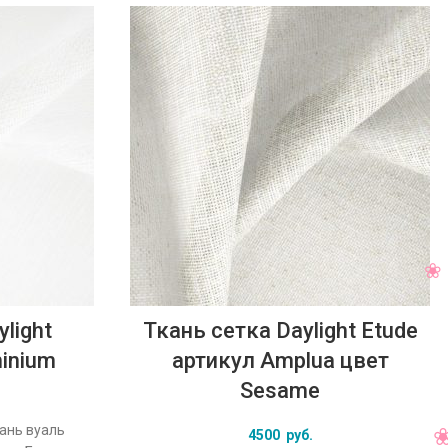
light
Ткань сетка Daylight Etude
minium
артикул Amplua цвет
Sesame
кань вуаль
4500
руб.