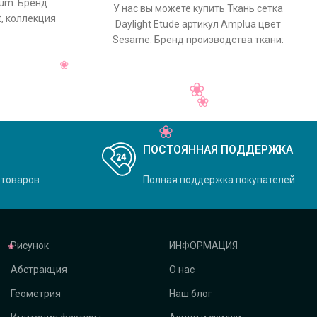
nium. Бренд
У нас вы можете купить Ткань сетка
t, коллекция
Daylight Etude артикул Amplua цвет
льный цвет
Sesame. Бренд производства ткани:
Daylight, коллекция Etude, основной
ПОСТОЯННАЯ ПОДДЕРЖКА
 товаров
Полная поддержка покупателей
Рисунок
ИНФОРМАЦИЯ
Абстракция
О нас
Геометрия
Наш блог