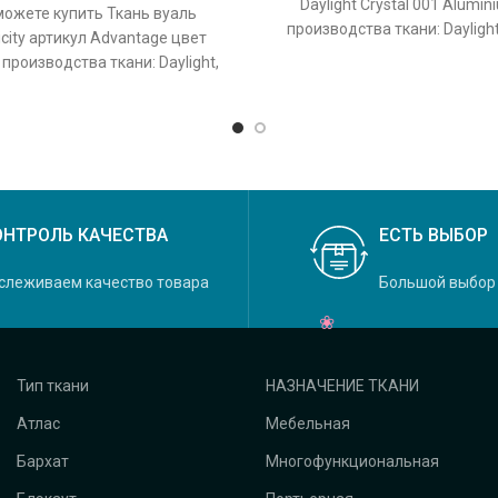
Daylight Crystal 001 Alumi
можете купить Ткань вуаль
производства ткани: Dayligh
licity артикул Advantage цвет
Crystal, основной оригина
 производства ткани: Daylight,
кция Felicity, основной
ОНТРОЛЬ КАЧЕСТВА
ЕСТЬ ВЫБОР
слеживаем качество товара
Большой выбор
Тип ткани
НАЗНАЧЕНИЕ ТКАНИ
Атлас
Мебельная
Бархат
Многофункциональная