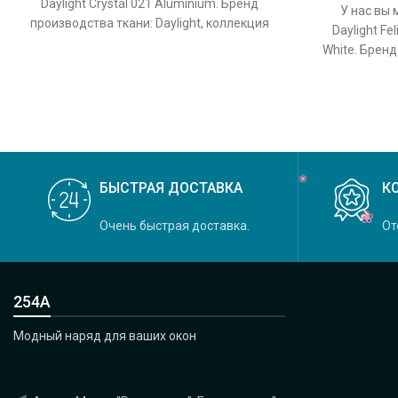
Daylight Crystal 021 Aluminium. Бренд
У нас вы 
производства ткани: Daylight, коллекция
Daylight Fe
Crystal, основной оригинальный цвет
White. Бренд
колле
БЫСТРАЯ ДОСТАВКА
К
Очень быстрая доставка.
От
254А
Модный наряд для ваших окон