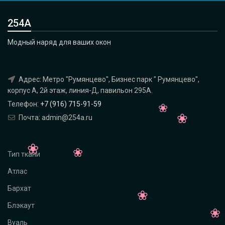
254А
Модный наряд для ваших окон
Адрес: Метро "Румянцево", Бизнес парк " Румянцево",
корпус А, 2й этаж, линия-Д, павильон 295A.
Телефон:
+7 (916) 715-91-59
Почта: admin@254a.ru
Тип ткани
Атлас
Бархат
Блэкаут
Вуаль