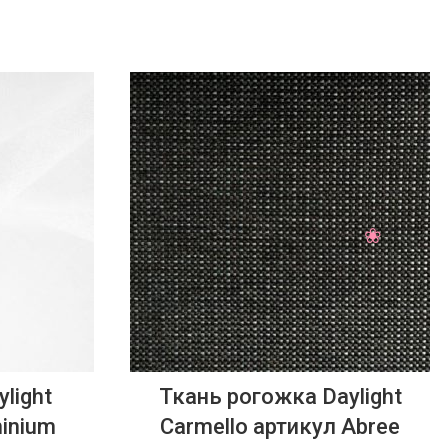
light
Ткань рогожка Daylight
minium
Carmello артикул Abree