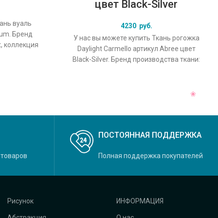
цвет Black-Silver
кань вуаль
4230
руб.
nium. Бренд
У нас вы можете купить Ткань рогожка
t, коллекция
Daylight Carmello артикул Abree цвет
льный цвет
Black-Silver. Бренд производства ткани:
Daylight, коллекция Carmello, основной
ПОСТОЯННАЯ ПОДДЕРЖКА
 товаров
Полная поддержка покупателей
Рисунок
ИНФОРМАЦИЯ
Абстракция
О нас