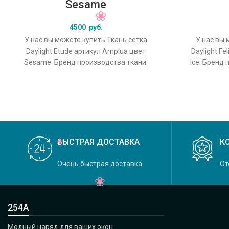
Sesame
4500
руб.
У нас вы можете купить Ткань сетка
У нас вы 
Daylight Etude артикул Amplua цвет
Daylight Fe
Sesame. Бренд производства ткани:
Ice. Бренд 
Daylight, коллекция Etude, основной
колле
БЫСТРАЯ ДОСТАВКА
К
Очень быстрая доставка.
От
254А
Модный наряд для ваших окон