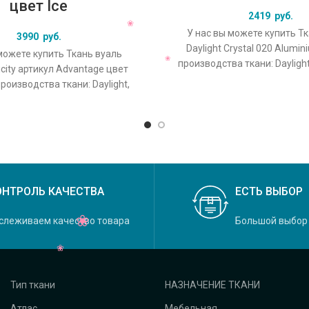
цвет Ice
2419
руб.
У нас вы можете купить Т
3990
руб.
Daylight Crystal 020 Alumi
можете купить Ткань вуаль
производства ткани: Dayligh
licity артикул Advantage цвет
Crystal, основной оригина
производства ткани: Daylight,
кция Felicity, основной
ОНТРОЛЬ КАЧЕСТВА
ЕСТЬ ВЫБОР
слеживаем качество товара
Большой выбор
Тип ткани
НАЗНАЧЕНИЕ ТКАНИ
Атлас
Мебельная