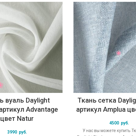
ь вуаль Daylight
Ткань сетка Daylig
y артикул Advantage
артикул Amplua цв
цвет Natur
4500
руб.
У нас вы можете купить Т
3990
руб.