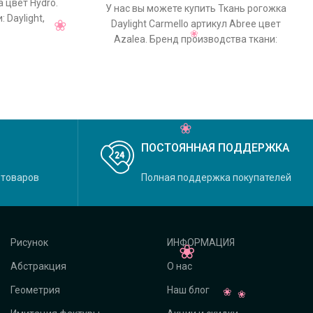
a цвет Hydro.
У нас вы можете купить Ткань рогожка
 Daylight,
Daylight Carmello артикул Abree цвет
овной
Azalea. Бренд производства ткани:
Daylight, коллекция Carmello, основной
ПОСТОЯННАЯ ПОДДЕРЖКА
 товаров
Полная поддержка покупателей
Рисунок
ИНФОРМАЦИЯ
Абстракция
О нас
Геометрия
Наш блог