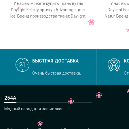
У нас вы можете купить Ткань вуаль
У нас вы 
Daylight Felicity артикул Advantage цвет
Daylight Fe
Ice. Бренд производства ткани: Daylight,
Natur. Бренд
коллекция Felicity, основной
колле
БЫСТРАЯ ДОСТАВКА
К
Очень быстрая доставка.
От
254А
Модный наряд для ваших окон