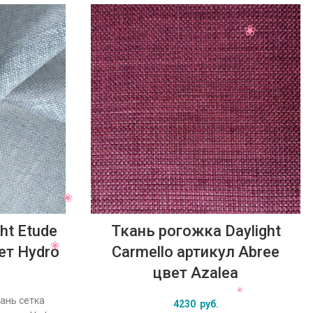
ht Etude
Ткань рогожка Daylight
ет Hydro
Carmello артикул Abree
цвет Azalea
кань сетка
4230
руб.