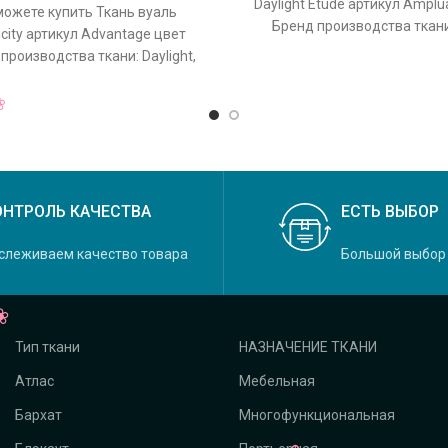
Daylight Etude артикул Amplu
можете купить Ткань вуаль
Бренд производства ткани:
licity артикул Advantage цвет
коллекция Etude, осн
 производства ткани: Daylight,
кция Felicity, основной
ОНТРОЛЬ КАЧЕСТВА
ЕСТЬ ВЫБОР
слеживаем качество товара
Большой выбор
Тип ткани
НАЗНАЧЕНИЕ ТКАНИ
Атлас
Мебельная
Бархат
Многофункциональная