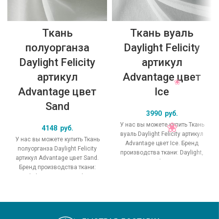
Ткань
Ткань вуаль
полуорганза
Daylight Felicity
Daylight Felicity
артикул
артикул
Advantage цвет
Advantage цвет
Ice
Sand
3990
руб.
У нас вы можете купить Ткань
4148
руб.
вуаль Daylight Felicity артикул
У нас вы можете купить Ткань
Advantage цвет Ice. Бренд
полуорганза Daylight Felicity
производства ткани: Daylight,
артикул Advantage цвет Sand.
коллекция Felicity, основной
Бренд производства ткани:
Daylight, коллекция Felicity,
основной