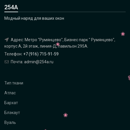
254А
Модный наряд для ваших окон
Адрес: Метро "Румянцево", Бизнес парк " Румянцево",
корпус А, 2й этаж, линия-Д, павильон 295A.
Телефон:
+7 (916) 715-91-59
Почта: admin@254a.ru
Тип ткани
Атлас
Бархат
Блэкаут
Вуаль