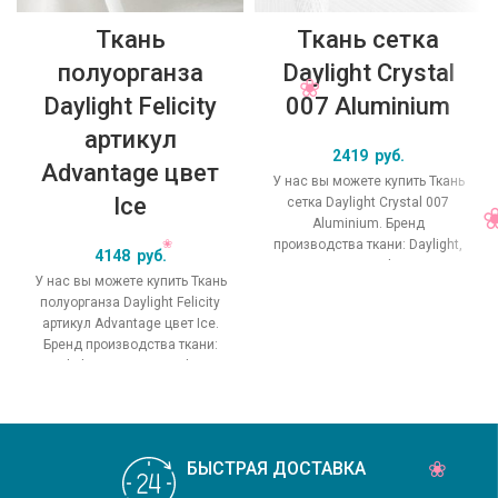
Ткань
Ткань сетка
полуорганза
Daylight Crystal
Daylight Felicity
007 Aluminium
артикул
2419
руб.
Advantage цвет
У нас вы можете купить Ткань
Ice
сетка Daylight Crystal 007
Aluminium. Бренд
производства ткани: Daylight,
4148
руб.
коллекция Crystal, основной
У нас вы можете купить Ткань
оригинальный цвет
полуорганза Daylight Felicity
артикул Advantage цвет Ice.
Бренд производства ткани:
Daylight, коллекция Felicity,
основной
БЫСТРАЯ ДОСТАВКА