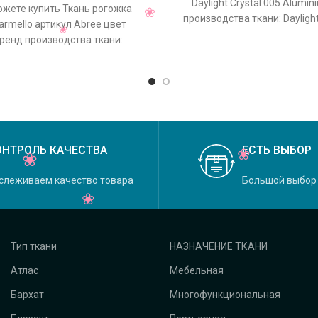
Daylight Crystal 005 Alumi
ожете купить Ткань рогожка
производства ткани: Dayligh
Carmello артикул Abree цвет
Crystal, основной оригина
Бренд производства ткани:
коллекция Carmello, основной
ОНТРОЛЬ КАЧЕСТВА
ЕСТЬ ВЫБОР
слеживаем качество товара
Большой выбор
Тип ткани
НАЗНАЧЕНИЕ ТКАНИ
Атлас
Мебельная
Бархат
Многофункциональная