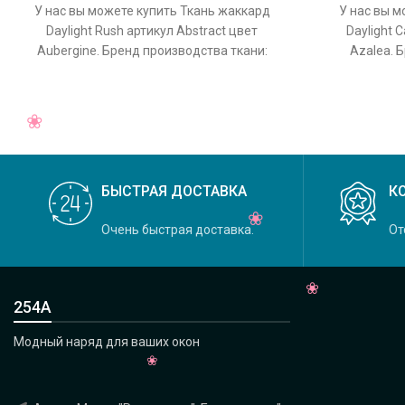
У нас вы можете купить Ткань жаккард
У нас вы м
Daylight Rush артикул Abstract цвет
Daylight 
Aubergine. Бренд производства ткани:
Azalea. 
Daylight, коллекция Rush, основной
Daylight, 
БЫСТРАЯ ДОСТАВКА
К
Очень быстрая доставка.
От
254А
Модный наряд для ваших окон