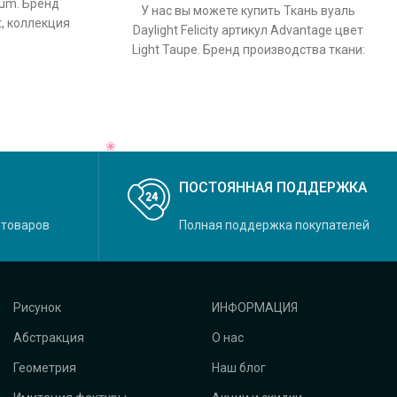
nium. Бренд
У нас вы можете купить Ткань вуаль
t, коллекция
Daylight Felicity артикул Advantage цвет
льный цвет
Light Taupe. Бренд производства ткани:
Daylight, коллекция Felicity,
ПОСТОЯННАЯ ПОДДЕРЖКА
 товаров
Полная поддержка покупателей
Рисунок
ИНФОРМАЦИЯ
Абстракция
О нас
Геометрия
Наш блог