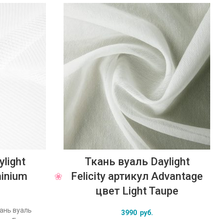
light
Ткань вуаль Daylight
minium
Felicity артикул Advantage
цвет Light Taupe
кань вуаль
3990
руб.