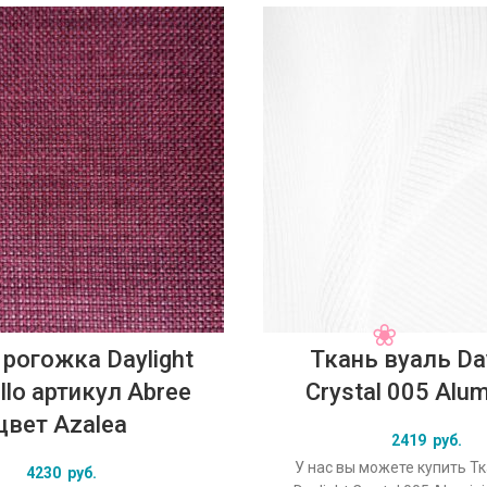
 рогожка Daylight
Ткань вуаль Day
llo артикул Abree
Crystal 005 Alu
цвет Azalea
2419
руб.
У нас вы можете купить Т
4230
руб.