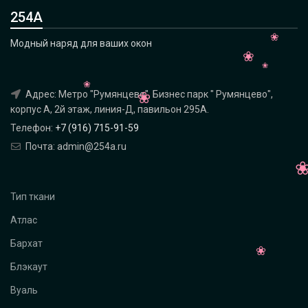
254А
Модный наряд для ваших окон
Адрес: Метро "Румянцево", Бизнес парк " Румянцево",
корпус А, 2й этаж, линия-Д, павильон 295A.
Телефон:
+7 (916) 715-91-59
Почта: admin@254a.ru
Тип ткани
Атлас
Бархат
Блэкаут
Вуаль