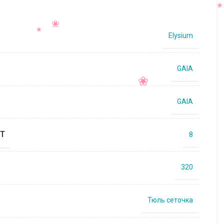
Elysium
GAIA
GAIA
Т
8
320
Тюль сеточка