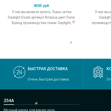
4500
руб.
У нас вы можете купить Ткань сетка
У нас вы 
Daylight Etude артикул Amplua цвет Dune.
Dayligh
Бренд производства ткани: Daylight,
производств
коллекция Etude, основной
Crystal, 
БЫСТРАЯ ДОСТАВКА
К
Очень быстрая доставка.
От
254А
Модный наряд для ваших окон