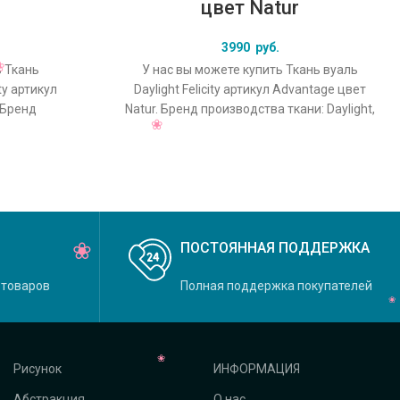
e
цвет Natur
3990
руб.
ь Ткань
У нас вы можете купить Ткань вуаль
ty артикул
Daylight Felicity артикул Advantage цвет
 Бренд
Natur. Бренд производства ткани: Daylight,
t, коллекция
коллекция Felicity, основной
ПОСТОЯННАЯ ПОДДЕРЖКА
 товаров
Полная поддержка покупателей
Рисунок
ИНФОРМАЦИЯ
Абстракция
О нас