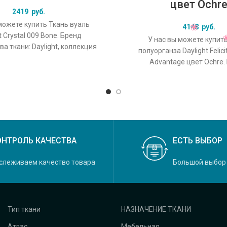
цвет Ochr
2419
руб.
можете купить Ткань вуаль
4148
руб.
t Crystal 009 Bone. Бренд
У нас вы можете купит
а ткани: Daylight, коллекция
полуорганза Daylight Felici
основной оригинальный цвет
Advantage цвет Ochre.
производства ткани: Dayligh
Felicity, основной
ОНТРОЛЬ КАЧЕСТВА
ЕСТЬ ВЫБОР
слеживаем качество товара
Большой выбор
Тип ткани
НАЗНАЧЕНИЕ ТКАНИ
Атлас
Мебельная