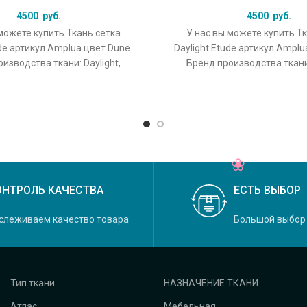
4500
руб.
4500
руб.
можете купить Ткань сетка
У нас вы можете купить Т
ude артикул Amplua цвет Dune.
Daylight Etude артикул Amplu
изводства ткани: Daylight,
Бренд производства ткани:
екция Etude, основной
коллекция Etude, осн
ОНТРОЛЬ КАЧЕСТВА
ЕСТЬ ВЫБОР
слеживаем качество товара
Большой выбор
Тип ткани
НАЗНАЧЕНИЕ ТКАНИ
Атлас
Мебельная