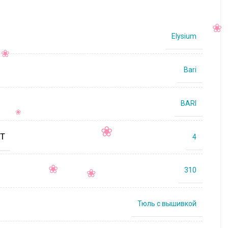
Elysium
Bari
BARI
Т
4
310
Тюль с вышивкой