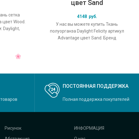
цвет Sand
кань сетка
4148
руб.
a цвет Wood.
У нас вы можете купить Ткань
 Daylight,
полуорганза Daylight Felicity артикул
овной
Advantage цвет Sand. Бренд
производства ткани: Daylight, коллекция
Felicity, основной
ПОСТОЯННАЯ ПОДДЕРЖКА
 товаров
Полная поддержка покупателей
Рисунок
ИНФОРМАЦИЯ
Абстракция
О нас