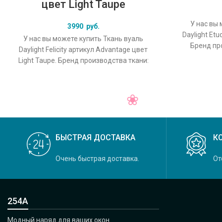
цвет Light Taupe
У нас вы 
3990
руб.
Daylight Et
У нас вы можете купить Ткань вуаль
Бренд про
Daylight Felicity артикул Advantage цвет
колл
Light Taupe. Бренд производства ткани:
Daylight, коллекция Felicity,
БЫСТРАЯ ДОСТАВКА
К
Очень быстрая доставка.
От
254А
Модный наряд для ваших окон