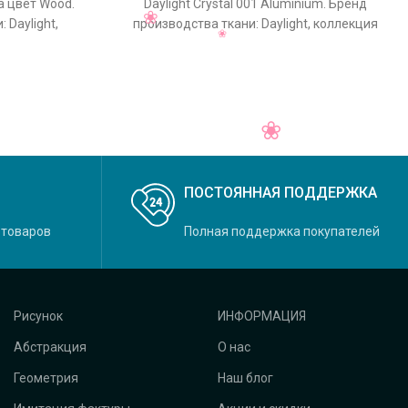
a цвет Wood.
Daylight Crystal 001 Aluminium. Бренд
 Daylight,
производства ткани: Daylight, коллекция
овной
Crystal, основной оригинальный цвет
ПОСТОЯННАЯ ПОДДЕРЖКА
 товаров
Полная поддержка покупателей
Рисунок
ИНФОРМАЦИЯ
Абстракция
О нас
Геометрия
Наш блог