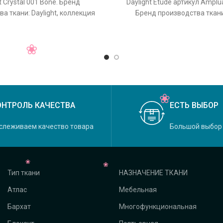
t Crystal 001 Bone. Бренд
Daylight Etude артикул Amplu
а ткани: Daylight, коллекция
Бренд производства ткани:
основной оригинальный цвет
коллекция Etude, осн
ОНТРОЛЬ КАЧЕСТВА
ЕСТЬ ВЫБОР
слеживаем качество товара
Большой выбор
Тип ткани
НАЗНАЧЕНИЕ ТКАНИ
Атлас
Мебельная
Бархат
Многофункциональная