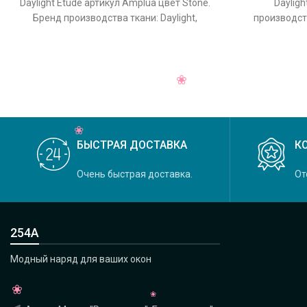
Daylight Etude артикул Amplua цвет Stone.
Dayligh
Бренд производства ткани: Daylight,
производств
коллекция Etude, основной
Crystal, 
БЫСТРАЯ ДОСТАВКА
К
Очень быстрая доставка.
От
254А
Модный наряд для ваших окон