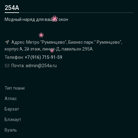
254А
Модный наряд для ваших окон
Адрес: Метро "Румянцево", Бизнес парк " Румянцево",
корпус А, 2й этаж, линия-Д, павильон 295A.
Телефон:
+7 (916) 715-91-59
Почта: admin@254a.ru
Тип ткани
Атлас
Бархат
Блэкаут
Вуаль