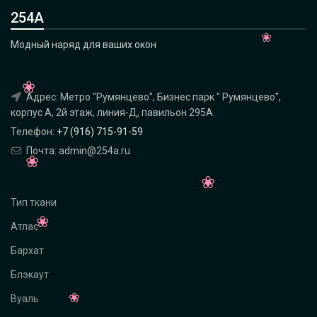
254А
Модный наряд для ваших окон
Адрес: Метро "Румянцево", Бизнес парк " Румянцево",
корпус А, 2й этаж, линия-Д, павильон 295A.
Телефон:
+7 (916) 715-91-59
Почта: admin@254a.ru
Тип ткани
Атлас
Бархат
Блэкаут
Вуаль