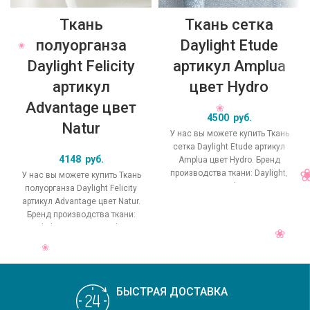
Ткань
Ткань сетка
полуорганза
Daylight Etude
Daylight Felicity
артикул Amplua
артикул
цвет Hydro
Advantage цвет
4500
руб.
Natur
У нас вы можете купить Ткань
сетка Daylight Etude артикул
4148
руб.
Amplua цвет Hydro. Бренд
производства ткани: Daylight,
У нас вы можете купить Ткань
коллекция Etude, основной
полуорганза Daylight Felicity
артикул Advantage цвет Natur.
Бренд производства ткани:
Daylight, коллекция Felicity,
основной
БЫСТРАЯ ДОСТАВКА