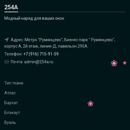
254А
Модный наряд для ваших окон
Адрес: Метро "Румянцево", Бизнес парк " Румянцево",
корпус А, 2й этаж, линия-Д, павильон 295A.
Телефон:
+7 (916) 715-91-59
Почта: admin@254a.ru
Тип ткани
Атлас
Бархат
Блэкаут
Вуаль