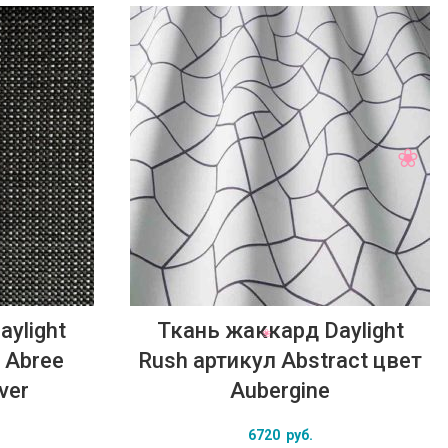
ylight
Ткань жаккард Daylight
 Abree
Rush артикул Abstract цвет
ver
Aubergine
6720
руб.