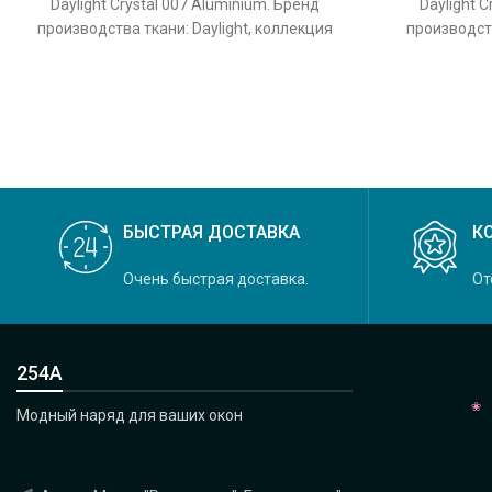
Daylight Crystal 007 Aluminium. Бренд
Daylight C
производства ткани: Daylight, коллекция
производств
Crystal, основной оригинальный цвет
Crystal, 
БЫСТРАЯ ДОСТАВКА
К
Очень быстрая доставка.
От
254А
Модный наряд для ваших окон