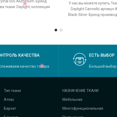
rystal 005 Aluminium. Бренд
У нас вы можете купить Тк
а ткани: Daylight, коллекция
Daylight Carmello артикул 
основной оригинальный цвет
Black-Silver. Бренд произво
Daylight, коллекция Carmell
ОНТРОЛЬ КАЧЕСТВА
ЕСТЬ ВЫБОР
слеживаем качество товара
Большой выбор
Тип ткани
НАЗНАЧЕНИЕ ТКАНИ
Атлас
Мебельная
Бархат
Многофункциональная