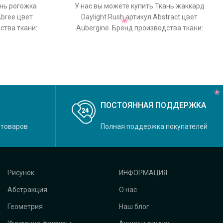
ань рогожка
У нас вы можете купить Ткань жаккард
Abree цвет
Daylight Rush артикул Abstract цвет
дства ткани:
Aubergine. Бренд производства ткани:
o, основной
Daylight, коллекция Rush, основной
ПОСТОЯННАЯ ПОДДЕРЖКА
 товаров
Полная поддержка покупателей
Рисунок
ИНФОРМАЦИЯ
Абстракция
О нас
Геометрия
Наш блог