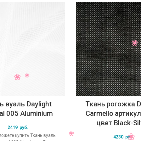
ь вуаль Daylight
Ткань рогожка Da
al 005 Aluminium
Carmello артикул
цвет Black-Sil
2419
руб.
можете купить Ткань вуаль
4230
руб.