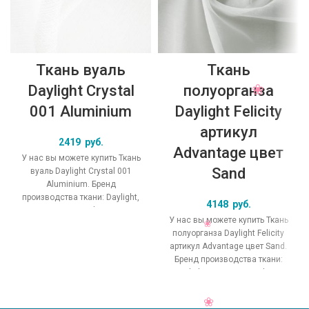
Ткань вуаль
Ткань
Daylight Crystal
полуорганза
001 Aluminium
Daylight Felicity
артикул
2419
руб.
Advantage цвет
У нас вы можете купить Ткань
Sand
вуаль Daylight Crystal 001
Aluminium. Бренд
производства ткани: Daylight,
4148
руб.
коллекция Crystal, основной
У нас вы можете купить Ткань
оригинальный цвет
полуорганза Daylight Felicity
артикул Advantage цвет Sand.
Бренд производства ткани:
Daylight, коллекция Felicity,
основной