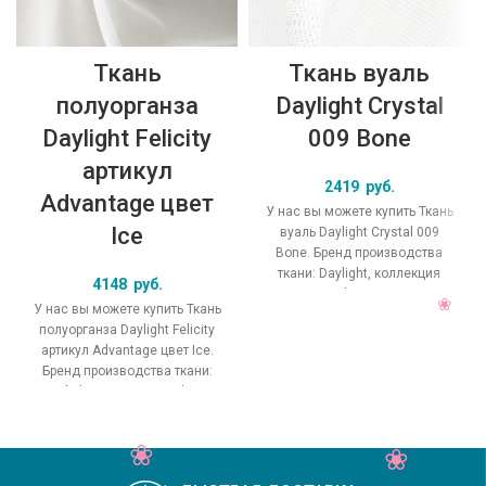
Ткань
Ткань вуаль
полуорганза
Daylight Crystal
Daylight Felicity
009 Bone
артикул
2419
руб.
Advantage цвет
У нас вы можете купить Ткань
Ice
вуаль Daylight Crystal 009
Bone. Бренд производства
ткани: Daylight, коллекция
4148
руб.
Crystal, основной
У нас вы можете купить Ткань
оригинальный цвет
полуорганза Daylight Felicity
артикул Advantage цвет Ice.
Бренд производства ткани:
Daylight, коллекция Felicity,
основной